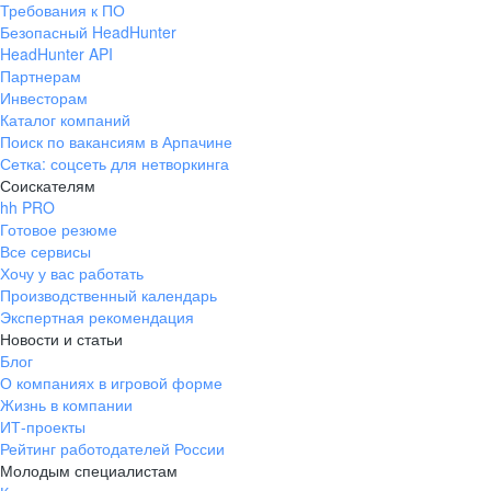
Требования к ПО
pr@ural.hh.ru
Безопасный HeadHunter
HeadHunter API
Краснодар
Партнерам
Инвесторам
ул. Янковского, д. 169, 7 этаж,
Каталог компаний
706 каб.
Поиск по вакансиям в Арпачине
+7 861 205-55-57
Сетка: соцсеть для нетворкинга
pr@krd.hh.ru
Соискателям
hh PRO
Готовое резюме
Владивосток
Все сервисы
пер. Ланинский д. 4, офис 3.4
Хочу у вас работать
Производственный календарь
+7 423 202-33-28
Экспертная рекомендация
pr@dv.hh.ru
Новости и статьи
Блог
Новосибирск
О компаниях в игровой форме
Жизнь в компании
ул. Большевистская, д. 35,
ИТ-проекты
помещение 21
Рейтинг работодателей России
+7 383 207-94-64
Молодым специалистам