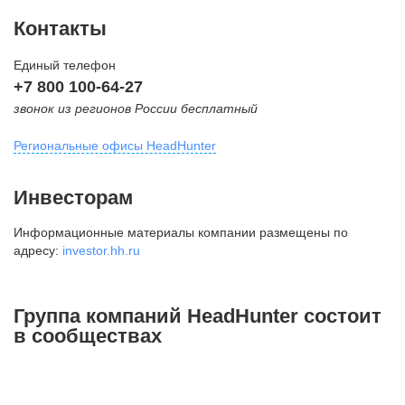
Контакты
Единый телефон
+7 800 100-64-27
звонок из регионов России бесплатный
Региональные офисы HeadHunter
Москва
Инвесторам
внутригородская территория
Информационные материалы компании размещены по
Муниципальный округ Тверской,
адресу:
investor.hh.ru
2-я Брестская ул., д. 48,
помещение 25
+7 495 974-64-27
Группа компаний HeadHunter состоит
+7 495 980-64-27
в сообществах
+7 495 134-92-24
press@hh.ru