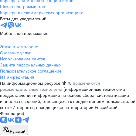
Карьера для молодых специалистов
pr@nsk.hh.ru
Школа программистов
Карьера в некоммерческих организациях
Минск
Боты для уведомлений
пр-т Дзержинского, д. 57,
10 этаж, помещение 45-1
Мобильное приложение
+375 (17)
336-03-02
Этика и комплаенс
pr@rabota.by
Оказание услуг
Использование сайтов
Алматы
Защита персональных данных
Пользовательское соглашение
пр. Абая, д. 151, БЦ Алатау,
ИТ аккредитация
12 этаж, офис 1209
На информационном ресурсе hh.ru
применяются
+7 727 232-13-13
рекомендательные технологии
(информационные технологии
pr@headhunter.com.kz
предоставления информации на основе сбора, систематизации
и анализа сведений, относящихся к предпочтениям пользователей
сети «Интернет», находящихся на территории Российской
Федерации)
Русский