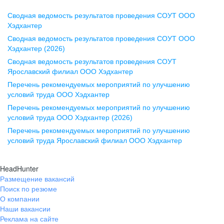
Сводная ведомость результатов проведения СОУТ ООО
Воронеж
Хэдхантер
Сводная ведомость результатов проведения СОУТ ООО
ул. Комиссаржевской, д. 10,
Хэдхантер (2026)
офис 1212
Сводная ведомость результатов проведения СОУТ
+7 473 280-05-05
Ярославский филиал ООО Хэдхантер
pr@vrn.hh.ru
Перечень рекомендуемых мероприятий по улучшению
условий труда ООО Хэдхантер
Казань
Перечень рекомендуемых мероприятий по улучшению
ул. Спартаковская, д. 2А, этаж 3,
условий труда ООО Хэдхантер (2026)
помещение 15
Перечень рекомендуемых мероприятий по улучшению
условий труда Ярославский филиал ООО Хэдхантер
+7 843 212-12-50
pr@kzn.hh.ru
HeadHunter
Размещение вакансий
Екатеринбург
Поиск по резюме
ул. Боевых Дружин, стр. 20,
О компании
5 этаж, офис 505, 521
Наши вакансии
Реклама на сайте
+7 343 226-79-99