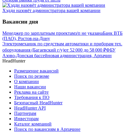
Хэдди назовёт администратора вашей компании
Вакансии дня
Менеджер по зарплатным проектам
з/п не указана
Банк ВТБ
(ПАО), Ростов-на-Дону
Электромеханик по средствам автоматики и приборам тех.
оборудования (Багаевский г/у)
от
52 000
до
58 000
₽
ФБУ
Азово-Донская бассейновая администрация, Арпачин
HeadHunter
Размещение вакансий
Поиск по резюме
О компании
Наши вакансии
Реклама на сайте
Требования к ПО
Безопасный HeadHunter
HeadHunter API
Партнерам
Инвесторам
Каталог компаний
Поиск по вакансиям в Арпачине