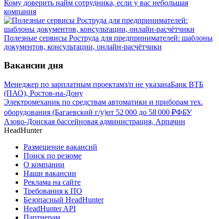
Кому доверить найм сотрудника, если у вас небольшая
компания
Полезные сервисы Роструда для предпринимателей: шаблоны
документов, консультации, онлайн-расчётчики
Вакансии дня
Менеджер по зарплатным проектам
з/п не указана
Банк ВТБ
(ПАО), Ростов-на-Дону
Электромеханик по средствам автоматики и приборам тех.
оборудования (Багаевский г/у)
от
52 000
до
58 000
₽
ФБУ
Азово-Донская бассейновая администрация, Арпачин
HeadHunter
Размещение вакансий
Поиск по резюме
О компании
Наши вакансии
Реклама на сайте
Требования к ПО
Безопасный HeadHunter
HeadHunter API
Партнерам