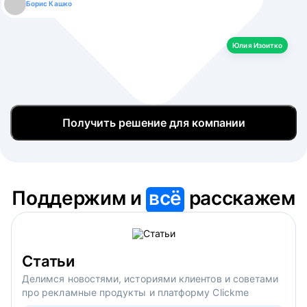
Борис Кашко
Юлия Изоитко
Александр Кулагин
Даниил Макаров
Екатерина Лазаренко
Юлия Изоитко
Получить решение для компании
Поддержим и
всё
расскажем
Статьи
Делимся новостями, историями клиентов и советами
про рекламные продукты и платформу Clickme