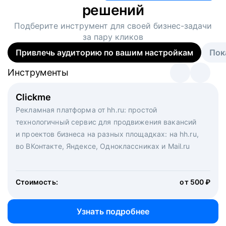
решений
Подберите инструмент для своей
бизнес-задачи
за пару кликов
Привлечь аудиторию по вашим настройкам
Пок
Инструменты
Инструменты
Инструменты
Виртуальный рекрутер
Clickme
Вакансия дня
Массовый подбор под ключ. Решите, сколько
Рекламная платформа от hh.ru: простой
Рекламный формат для вакансий на главной странице
кандидатов и когда вам нужно, и за дело возьмутся
технологичный сервис для продвижения вакансий
hh.ru. Увеличивает количество откликов
маркетологи, рекрутеры и проектные менеджеры
и проектов бизнеса на разных площадках: на hh.ru,
hh.ru с целым набором digital-инструментов
во ВКонтакте, Яндексе, Одноклассниках и Mail.ru
Стоимость:
от 200 000 ₽
Узнать подробнее
Стоимость:
от 500 ₽
Узнать подробнее
Узнать подробнее