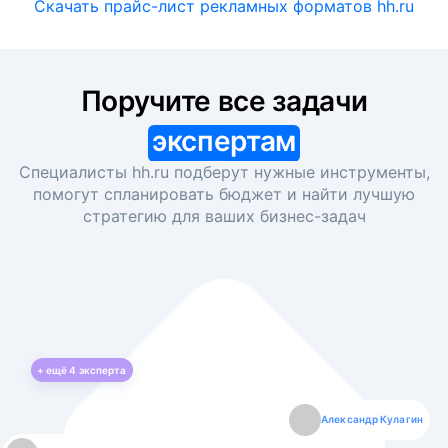
Скачать прайс-лист рекламных форматов hh.ru
Поручите все задачи
экспертам
Специалисты hh.ru подберут нужные инструменты,
помогут спланировать бюджет и найти лучшую
стратегию для ваших
бизнес-задач
+ ещё
4
эксперта
Екатерина Лазаренко
Александр Кулагин
Даниил Макаров
Борис Кашко
Юлия Изоитко