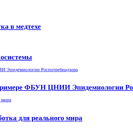
ка в медтехе
косистемы
а примере ФБУН ЦНИИ Эпидемиологии Ро
ботка для реального мира