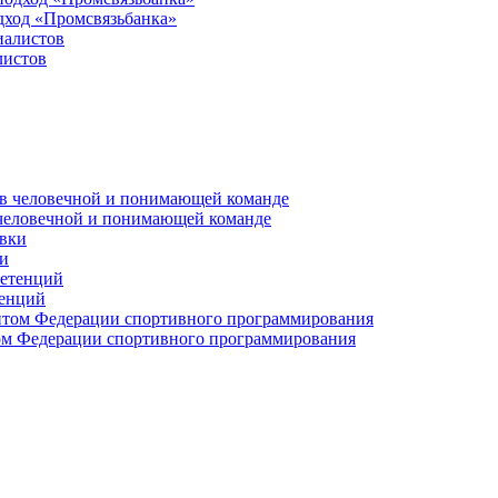
дход «Промсвязьбанка»
листов
 человечной и понимающей команде
и
тенций
м Федерации спортивного программирования