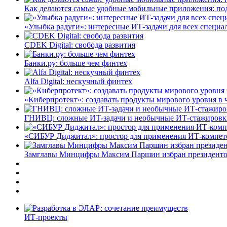
Как делаются самые удобные мобильные приложения: по
«Улыбка радуги»: интересные ИТ-задачи для всех специа
CDEK Digital: свобода развития
Банки.ру: больше чем финтех
Alfa Digital: нескучный финтех
«Киберпротект»: создавать продукты мирового уровня в
ГНИВЦ: сложные ИТ‑задачи и необычные ИТ‑стажировк
«СИБУР Диджитал»: простор для применения ИТ-компе
Замглавы Минцифры Максим Паршин избран президенто
ИТ-проекты