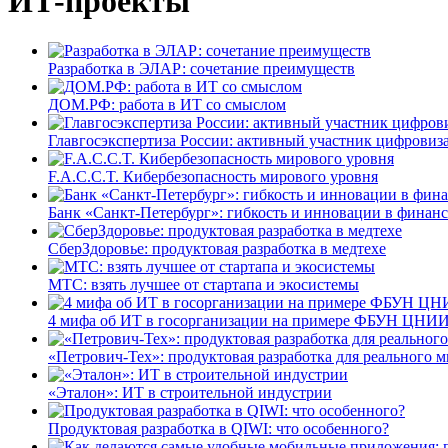
ИТ-проекты
Разработка в ЭЛАР: сочетание преимуществ
ДОМ.РФ: работа в ИТ со смыслом
Главгосэкспертиза России: активный участник цифровиз
F.A.C.C.T. Кибербезопасность мирового уровня
Банк «Санкт-Петербург»: гибкость и инновации в финан
СберЗдоровье: продуктовая разработка в медтехе
МТС: взять лучшее от стартапа и экосистемы
4 мифа об ИТ в госорганизации на примере ФБУН ЦНИИ
«Петрович-Тех»: продуктовая разработка для реального м
«Эталон»: ИТ в строительной индустрии
Продуктовая разработка в QIWI: что особенного?