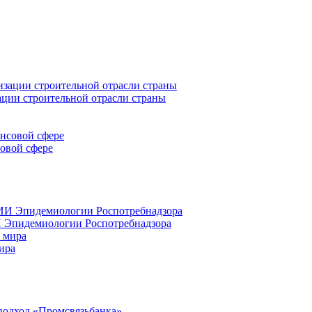
ации строительной отрасли страны
совой сфере
 Эпидемиологии Роспотребнадзора
ира