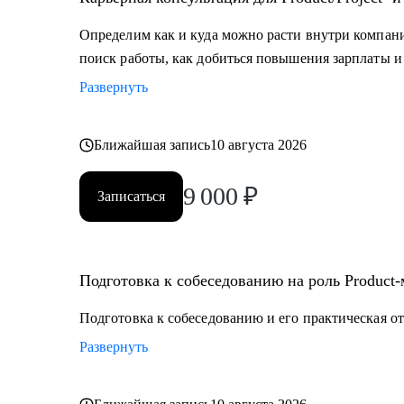
продуктом.
Определим как и куда можно расти внутри компании
Кому могу помочь:
поиск работы, как добиться повышения зарплаты и 
• Тем, кто хочет войти в IT и начать строить карьеру с
Развернуть
• Для уже опытных специалистов в сфере Project/Prod
расти
Ближайшая запись
10 августа 2026
9 000
₽
Записаться
Подготовка к собеседованию на роль Product
Подготовка к собеседованию и его практическая от
Развернуть