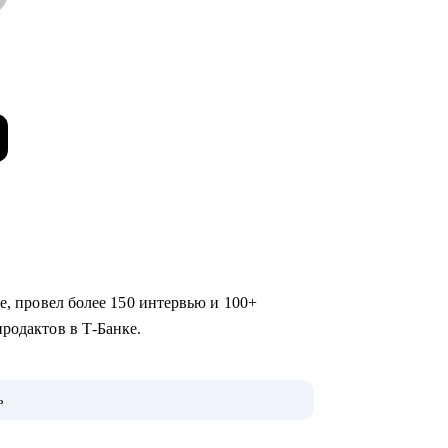
ме, провел более 150 интервью и 100+
продактов в Т-Банке.
ожу продуктами funtech- Афиша и Рестораны
ь
омику, PnL, создание и реализацию