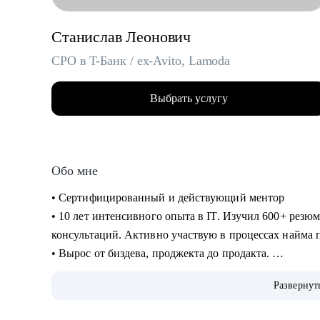
Станислав Леонович
CPO в T-Банк / ex-Avito, Lamoda
Выбрать услугу
Обо мне
• Сертифицированный и действующий ментор
• 10 лет интенсивного опыта в IT. Изучил 600+ резю
консультаций. Активно участвую в процессах найма 
• Вырос от биздева, проджекта до продакта.
• В Т-Банке развиваю нефинансовые сервисы, руков
Развернут
• Отвечаю за 3 продуктовых направления, юнит-экон
продуктовой