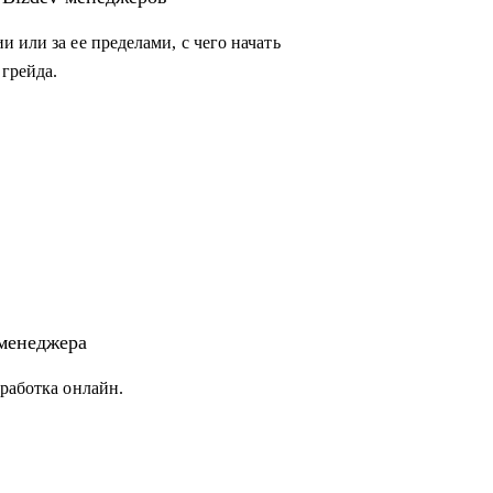
 или за ее пределами, с чего начать
грейда.
 нуля, но не знает с чего начать
uct- и Bizdev-менеджеров, которые хотят
-менеджера
работка онлайн.