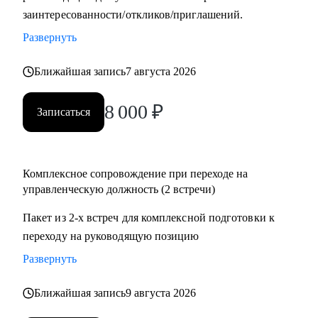
заинтересованности/откликов/приглашений.
системы мотивации и использую методику целеполагания
для достижения бизнес-результатов;
Развернуть
• Откатал мощную технологию общения с клиентами и
построения партнерских отношений;
Ближайшая запись
7 августа 2026
• Сотрудничаю с ВУЗами в разрезе карьерных определений
8 000
₽
студентов;
Записаться
С чем помогу:
• Карьерный рост и построение траектории развития;
Комплексное сопровождение при переходе на
• Аудит резюме для управляющих позиций;
управленческую должность (2 встречи)
• Оценка и усиление управленческих компетенций;
Пакет из 2-х встреч для комплексной подготовки к
• Проработка навыков построения и мотивации команды;
переходу на руководящую позицию
• Стратегическое планирование и целеполагание;
• Определение истинных целей и мотиваций;
Развернуть
• Проработка синдромов самозванца и отличника и др.;
• Определение ограничений и их проработка;
Ближайшая запись
9 августа 2026
• Выход из состояния профессионального выгорания;