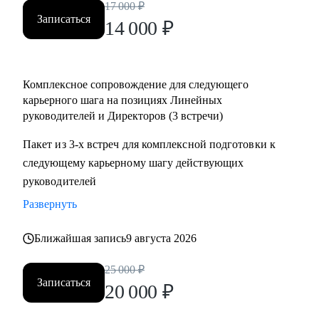
17 000
₽
• Определить вектор направления карьеры;
Записаться
14 000
₽
• Многое другое;
Кому могу помочь:
Комплексное сопровождение для следующего
• Директорам по направлениям: общее и операционное
карьерного шага на позициях Линейных
управление, продажи, развитие бизнеса;
руководителей и Директоров (3 встречи)
• Собственникам/акционерам компаний;
• Руководителям групп/отделов;
Пакет из 3-х встреч для комплексной подготовки к
• Менеджерам, при переходе на руководящие должности;
следующему карьерному шагу действующих
• Студентам и молодым специалистам, в построение
руководителей
карьерных треков, для достижения руководящих позиций;
Развернуть
Ближайшая запись
9 августа 2026
25 000
₽
Записаться
20 000
₽