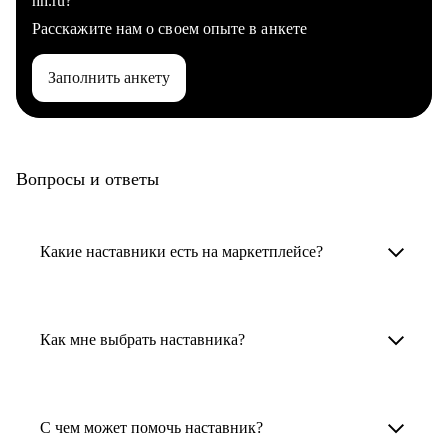
hh.ru?
Расскажите нам о своем опыте в анкете
Заполнить анкету
Вопросы и ответы
Какие наставники есть на маркетплейсе?
Карьерные наставники — это HR-
специалисты, карьерные консультанты,
Как мне выбрать наставника?
психологи, резюмерайтеры и менторы.
Умный поиск поможет в три клика выбрать
Менторы работают в ИТ, дизайне, других
наставника для достижения вашей цели.
С чем может помочь наставник?
узкоспециализированных сферах. Они