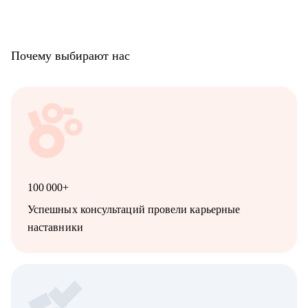
Специалистам от Начинающих до Топ-уровня:
• Проектный и продуктовый менеджмент
• Digital и маркетинг
• Продажи и развитие бизнеса
Почему выбирают нас
• Разработка
• DevOps / SRE
• UX/UI
• Тестирование
• Аналитика
• HR
- Начинающим и опытным карьерным консультантам и
менторам
100 000+
Успешных консультаций провели карьерные
наставники