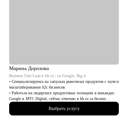
Марина
Дорохова
Business Unit Lead в hh.ru / ex-Google, Big 4
• Специализируюсь на запусках рыночных продуктов с нуля и
масштабировании б2с бизнесов.
• Работала на лидерских продуктовых позициях в командах:
Google и МТС Digital, сейчас отвечаю в hh.ru за бизнес
направление.
Выбрать услугу
• В прикладном смысле понимаю потребности работодателей
к кандидатам и сотрудникам, благодаря опыту в индустрии
HrTech.
• Применяю в работе прикладные навыки и знания в AI и