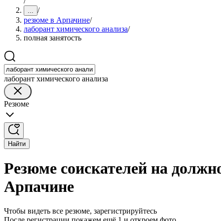
/
/
...
резюме в Арпачине
/
лаборант химического анализа
/
полная занятость
лаборант химического анализа
Резюме
Найти
Резюме соискателей на должно
Арпачине
Чтобы видеть все резюме, зарегистрируйтесь
После регистрации покажем ещё 1 и откроем фото