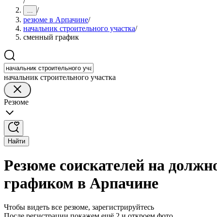
/
/
...
резюме в Арпачине
/
начальник строительного участка
/
сменный график
начальник строительного участка
Резюме
Найти
Резюме соискателей на должн
графиком в Арпачине
Чтобы видеть все резюме, зарегистрируйтесь
После регистрации покажем ещё 2 и откроем фото