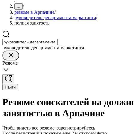
/
/
...
резюме в Арпачине
/
руководитель департамента маркетинга
/
полная занятость
руководитель департамента маркетинга
Резюме
Найти
Резюме соискателей на должн
занятостью в Арпачине
Чтобы видеть все резюме, зарегистрируйтесь
После регистрации покажем ещё 2 и откроем фото