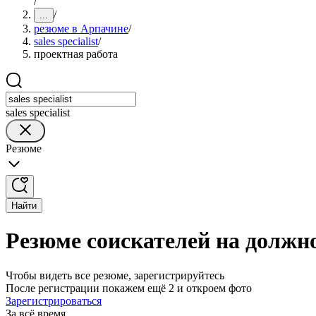
/
/
...
резюме в Арпачине
/
sales specialist
/
проектная работа
sales specialist
Резюме
Найти
Резюме соискателей на должнос
Чтобы видеть все резюме, зарегистрируйтесь
После регистрации покажем ещё 2 и откроем фото
Зарегистрироваться
За всё время