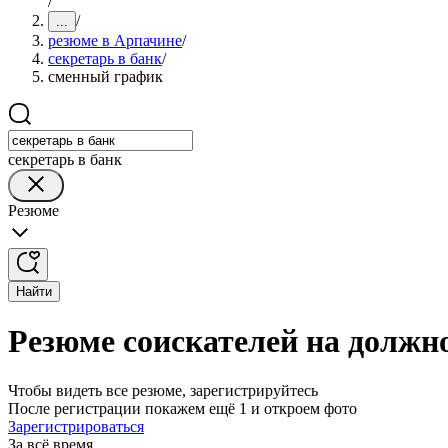
/
/
...
резюме в Арпачине
/
секретарь в банк
/
сменный график
секретарь в банк
Резюме
Найти
Резюме соискателей на должн
Чтобы видеть все резюме, зарегистрируйтесь
После регистрации покажем ещё 1 и откроем фото
Зарегистрироваться
За всё время