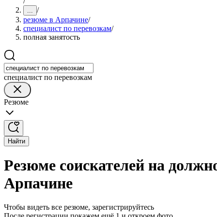
/
/
...
резюме в Арпачине
/
специалист по перевозкам
/
полная занятость
специалист по перевозкам
Резюме
Найти
Резюме соискателей на должно
Арпачине
Чтобы видеть все резюме, зарегистрируйтесь
После регистрации покажем ещё 1 и откроем фото