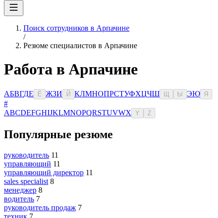
Поиск сотрудников в Арпачине
/
Резюме специалистов в Арпачине
Работа в Арпачине
А
Б
В
Г
Д
Е
Ж
З
И
К
Л
М
Н
О
П
Р
С
Т
У
Ф
Х
Ц
Ч
Ш
Э
Ю
Ё
Й
Щ
Ы
Я
#
A
B
C
D
E
F
G
H
I
J
K
L
M
N
O
P
Q
R
S
T
U
V
W
X
Y
Z
Популярные резюме
руководитель
11
управляющий
11
управляющий директор
11
sales specialist
8
менеджер
8
водитель
7
руководитель продаж
7
техник
7