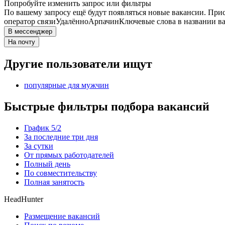
Попробуйте изменить запрос или фильтры
По вашему запросу ещё будут появляться новые вакансии. При
оператор связи
Удалённо
Арпачин
Ключевые слова в названии в
В мессенджер
На почту
Другие пользователи ищут
популярные для мужчин
Быстрые фильтры подбора вакансий
График 5/2
За последние три дня
За сутки
От прямых работодателей
Полный день
По совместительству
Полная занятость
HeadHunter
Размещение вакансий