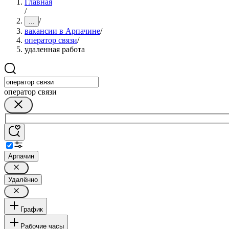
Главная
/
/
...
вакансии в Арпачине
/
оператор связи
/
удаленная работа
оператор связи
Арпачин
Удалённо
График
Рабочие часы