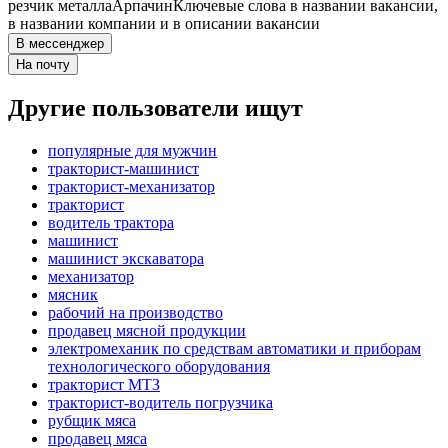
резчик металла
Арпачин
Ключевые слова в названии вакансии,
в названии компании и в описании вакансии
В мессенджер
На почту
Другие пользователи ищут
популярные для мужчин
тракторист-машинист
тракторист-механизатор
тракторист
водитель трактора
машинист
машинист экскаватора
механизатор
мясник
рабочий на производство
продавец мясной продукции
электромеханик по средствам автоматики и приборам
технологического оборудования
тракторист МТЗ
тракторист-водитель погрузчика
рубщик мяса
продавец мяса