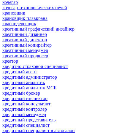
кочегар
кочегар технологических печей
крановщик
крановщик плавкрана
краснодеревщик
креативный графический дизайнер
креативный дизайнер
креативный директор
креативный копирайтер
креативный менеджер
креативный продюсер
креатор
кредитно-страховой специалист
кредитный агент
кредитный администратор
кредитный аналитик
кредитный аналитик МСБ
кредитный брокер
кредитный инспектор
кредитный консультант
кредитный контролер
кредитный менеджер
кредитный представитель
кредитный специалист
кредитный специалист в автосалон