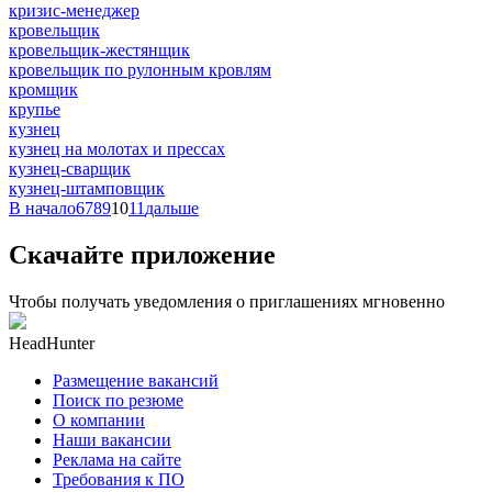
кризис-менеджер
кровельщик
кровельщик-жестянщик
кровельщик по рулонным кровлям
кромщик
крупье
кузнец
кузнец на молотах и прессах
кузнец-сварщик
кузнец-штамповщик
В начало
6
7
8
9
10
11
дальше
Скачайте приложение
Чтобы получать уведомления о приглашениях мгновенно
HeadHunter
Размещение вакансий
Поиск по резюме
О компании
Наши вакансии
Реклама на сайте
Требования к ПО