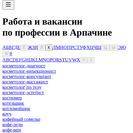
Работа и вакансии
по профессии в Арпачине
А
Б
В
Г
Д
Е
Ж
З
И
Л
М
Н
О
П
Р
С
Т
У
Ф
Х
Ц
Ч
Ш
Э
Ю
Ё
Й
К
Щ
Ы
#
Я
A
B
C
D
E
F
G
H
I
J
K
L
M
N
O
P
Q
R
S
T
U
V
W
X
Y
Z
косметолог-диагност
косметолог-инъекционист
косметолог-консультант
косметолог-массажист
косметолог по телу
косметолог-эстетист
костюмер
котельщик
котломойщик
коуч
кофейный сомелье
кофе-леди
кофе-мен