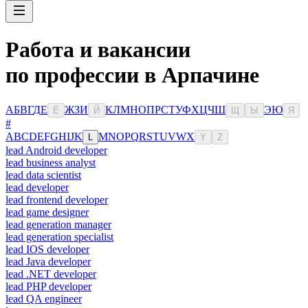
Работа и вакансии
по профессии в Арпачине
А
Б
В
Г
Д
Е
Ж
З
И
К
Л
М
Н
О
П
Р
С
Т
У
Ф
Х
Ц
Ч
Ш
Э
Ю
Ё
Й
Щ
Ы
Я
#
A
B
C
D
E
F
G
H
I
J
K
M
N
O
P
Q
R
S
T
U
V
W
X
L
Y
Z
lead Android developer
lead business analyst
lead data scientist
lead developer
lead frontend developer
lead game designer
lead generation manager
lead generation specialist
lead IOS developer
lead Java developer
lead .NET developer
lead PHP developer
lead QA engineer