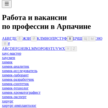
Работа и вакансии
по профессии в Арпачине
А
Б
В
Г
Д
Е
Ж
З
И
К
Л
М
Н
О
П
Р
С
Т
У
Ф
Ц
Ч
Ш
Э
Ю
Ё
Й
Х
Щ
Ы
#
Я
A
B
C
D
E
F
G
H
I
J
K
L
M
N
O
P
Q
R
S
T
U
V
W
X
Y
Z
хаус-мастер
хаусмен
химик
химик-аналитик
химик-исследователь
химик-лаборант
химик-разработчик
химик-синтетик
химик-технолог
химик-хроматографист
химик-эксперт
хирург
хирург-имплантолог