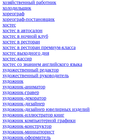
хозяйственный работник
холодильщик
хореограф
хореограф-постановщик
хостес
хостес в автосалон
хостес в ночной клуб
хостес в ресторан
хостес в ресторан премиум-класса
хостес выходного дня
хостес-кассир
хостес со знанием английского языка
художественный редактор
художественный руководитель
художник
художник-аниматор
художник-гравер
художник-декоратор
художник-дизайнер
художник-дизайнер ювелирных изделий
художник-иллюстратор книг
художник компьютерной графики
художник-конструктор
художник-миниатюрист
художник-оформитель