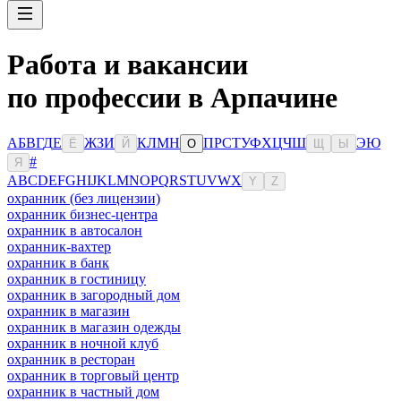
Работа и вакансии
по профессии в Арпачине
А
Б
В
Г
Д
Е
Ж
З
И
К
Л
М
Н
П
Р
С
Т
У
Ф
Х
Ц
Ч
Ш
Э
Ю
Ё
Й
О
Щ
Ы
#
Я
A
B
C
D
E
F
G
H
I
J
K
L
M
N
O
P
Q
R
S
T
U
V
W
X
Y
Z
охранник (без лицензии)
охранник бизнес-центра
охранник в автосалон
охранник-вахтер
охранник в банк
охранник в гостиницу
охранник в загородный дом
охранник в магазин
охранник в магазин одежды
охранник в ночной клуб
охранник в ресторан
охранник в торговый центр
охранник в частный дом