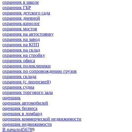
охранник в школе
охранник ГБР
охранник детского сада
охранник дневной
охранник-кинолог
охранник мостов
охранник на автостоянку
охранник на завод
охранник на КПП
охранник на склад
охранник на стройку
охранник офиса
охранник поликлиники
охранник по сопровождению грузов
охранник склада
охранник (с лицензией)
охранник судна
охранник торгового зала
оценщик
оценщик автомобилей
оценщик бизнеса
оценщик в ломбард
оценщик коммерческой недвижимости
оценщик недвижимости
В начало
4
5
6
7
8
9