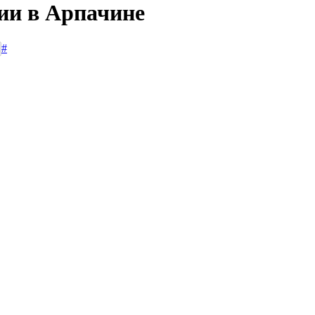
сии в Арпачине
#