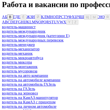
Работа и вакансии по профес
А
Б
Г
Д
Е
Ж
З
И
К
Л
М
Н
О
П
Р
С
Т
У
Ф
Х
Ц
Ч
Ш
Э
Ю
В
Ё
Й
Щ
Ы
Я
A
B
C
D
E
F
G
H
I
J
K
L
M
N
O
P
Q
R
S
T
U
V
W
X
Y
Z
водитель-машинист
водитель-международник
водитель-международник (категории Е)
водитель международных перевозок
водитель-менеджер
водитель-механизатор
водитель-механик
водитель микроавтобуса
водитель миксера
водитель-монтажник
водитель мусоровоза
водитель на авто компании
водитель на автомобиле компании
водитель на автомобиль ГАЗель
водитель на ГАЗель
водитель на зерновоз
водитель на КамАЗ-манипулятор
водитель на КамАЗ с прицепом
водитель на личном автомобиле