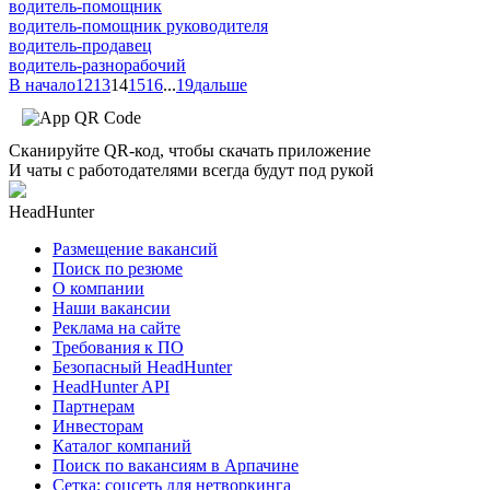
водитель-помощник
водитель-помощник руководителя
водитель-продавец
водитель-разнорабочий
В начало
12
13
14
15
16
...
19
дальше
Сканируйте QR-код, чтобы скачать приложение
И чаты с работодателями всегда будут под рукой
HeadHunter
Размещение вакансий
Поиск по резюме
О компании
Наши вакансии
Реклама на сайте
Требования к ПО
Безопасный HeadHunter
HeadHunter API
Партнерам
Инвесторам
Каталог компаний
Поиск по вакансиям в Арпачине
Сетка: соцсеть для нетворкинга